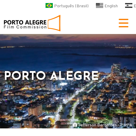
Pular para o conteúdo principa
Português (Brasil)
English
E
POA Film Commission
PORTO ALEGRE
Jefferson Bernardes - PMPA