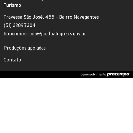
Turismo
Travessa São José, 455 – Bairro Navegantes
Endereço:
(51) 3289.7304
Telefone:
filmcommission@portoalegre.rs.gov.br
E-mail:
Footer menu
Produções apoiadas
Contato
(