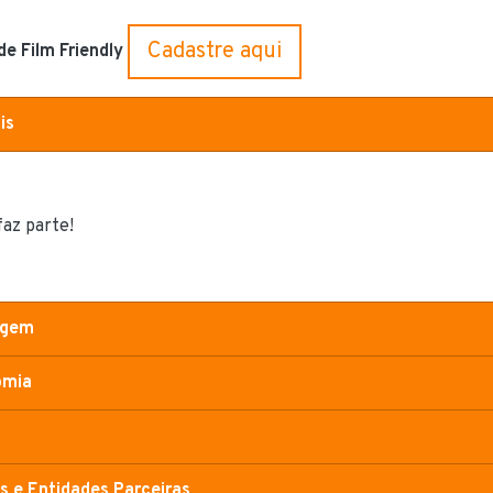
Cadastre aqui
e Film Friendly
is
az parte!
agem
omia
 e Entidades Parceiras