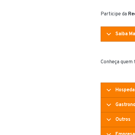
Participe da
Red
Saiba Ma
Conheça quem f
Hosped
Gastron
Outros
Empresas