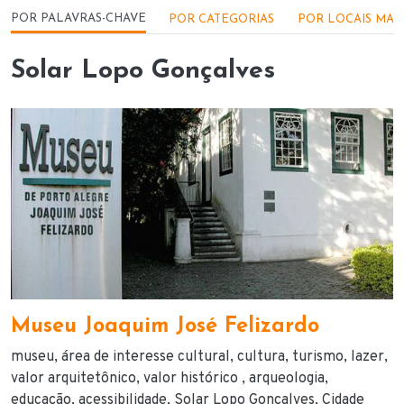
Menu - Locações
POR PALAVRAS-CHAVE
POR CATEGORIAS
POR LOCAIS MAI
Solar Lopo Gonçalves
Museu Joaquim José Felizardo
museu
área de interesse cultural
cultura
turismo
lazer
valor arquitetônico
valor histórico
arqueologia
educação
acessibilidade
Solar Lopo Gonçalves
Cidade