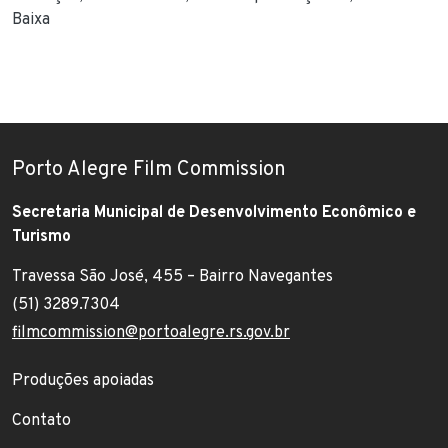
Baixa
Porto Alegre Film Commission
Secretaria Municipal de Desenvolvimento Econômico e
Turismo
Travessa São José, 455 – Bairro Navegantes
Endereço:
(51) 3289.7304
Telefone:
filmcommission@portoalegre.rs.gov.br
E-mail:
Footer menu
Produções apoiadas
Contato