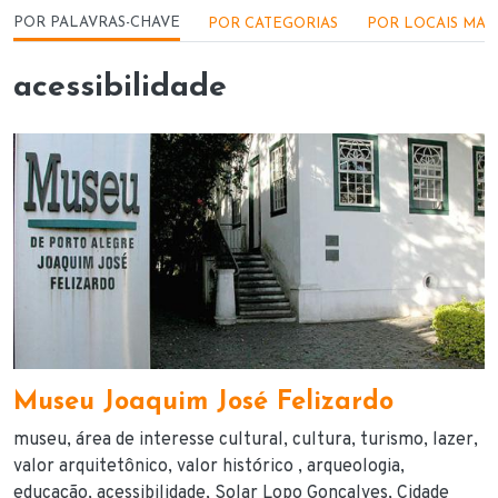
Menu - Locações
POR PALAVRAS-CHAVE
POR CATEGORIAS
POR LOCAIS MAI
acessibilidade
Museu Joaquim José Felizardo
museu
área de interesse cultural
cultura
turismo
lazer
valor arquitetônico
valor histórico
arqueologia
educação
acessibilidade
Solar Lopo Gonçalves
Cidade