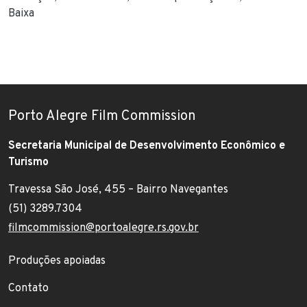
Baixa
Porto Alegre Film Commission
Secretaria Municipal de Desenvolvimento Econômico e
Turismo
Travessa São José, 455 – Bairro Navegantes
Endereço:
(51) 3289.7304
Telefone:
filmcommission@portoalegre.rs.gov.br
E-mail:
Footer menu
Produções apoiadas
Contato