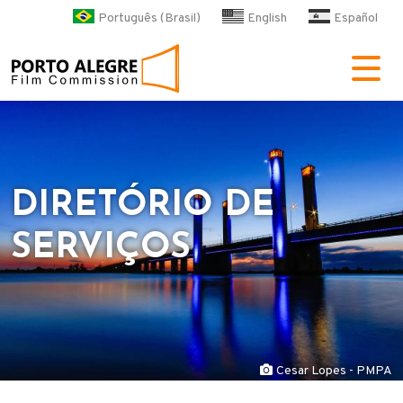
Pular para o conteúdo principa
Português (Brasil)
English
Español
POA Film Commission
DIRETÓRIO DE
SERVIÇOS
Cesar Lopes - PMPA