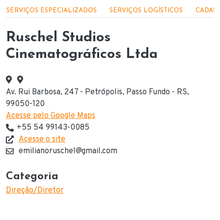
Menu - Serviços
SERVIÇOS ESPECIALIZADOS
SERVIÇOS LOGÍSTICOS
CADAST
Ruschel Studios
Cinematográficos Ltda
Av. Rui Barbosa, 247 - Petrópolis, Passo Fundo - RS,
Endereço
99050-120
Acesse pelo Google Maps
+55 54 99143-0085
Telefone(s) de contato
Acesse o site
Website
emilianoruschel@gmail.com
E-mail
Categoria
Direção/Diretor