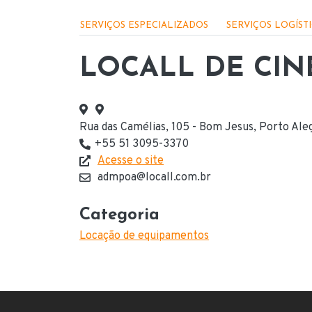
Menu - Serviços
SERVIÇOS ESPECIALIZADOS
SERVIÇOS LOGÍST
LOCALL DE CIN
Rua das Camélias, 105 - Bom Jesus, Porto Ale
Endereço
+55 51 3095-3370
Telefone(s) de contato
Acesse o site
Website
admpoa@locall.com.br
E-mail
Categoria
Locação de equipamentos