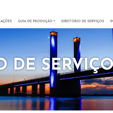
Pular para o conteúdo principa
IGATION
CAÇÕES
GUIA DE PRODUÇÃO
DIRETÓRIO DE SERVIÇOS
I
O DE SERVIÇ