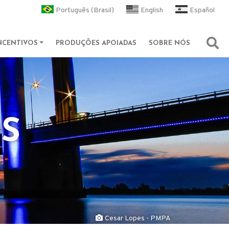
l
Português (Brasil)
English
Español
NCENTIVOS
PRODUÇÕES APOIADAS
SOBRE NÓS
Abri
OS
Cesar Lopes - PMPA