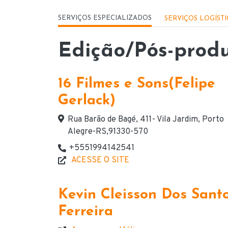
Menu - Serviços
SERVIÇOS ESPECIALIZADOS
SERVIÇOS LOGÍST
Edição/Pós-prod
16 Filmes e Sons(Felipe
Gerlack)
Endereço
Rua Barão de Bagé, 411- Vila Jardim, Porto
Alegre-RS,91330-570
+5551994142541
Telefone(s) de contato
ACESSE O SITE
Website
Kevin Cleisson Dos Sant
Ferreira