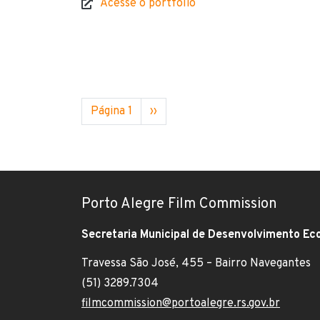
Acesse o portfólio
Website
Paginação
Próxima página
Página 1
››
Porto Alegre Film Commission
Secretaria Municipal de Desenvolvimento Ec
Travessa São José, 455 – Bairro Navegantes
Endereço:
(51) 3289.7304
Telefone:
filmcommission@portoalegre.rs.gov.br
E-mail: