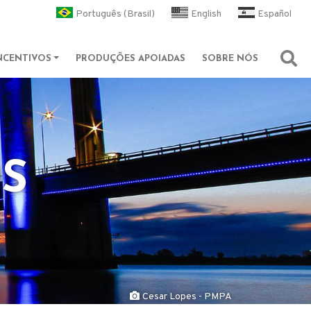
l
Português (Brasil)
English
Español
NCENTIVOS
PRODUÇÕES APOIADAS
SOBRE NÓS
Abri
OS
Cesar Lopes - PMPA