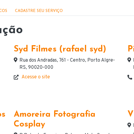
ICOS
CADASTRE SEU SERVIÇO
ução
Syd Filmes (rafael syd)
P
Endereço
En
Rua dos Andradas, 761 - Centro, Porto Algre-
RS, 90020-000
Acesse o site
Website
Te
os
Amoreira Fotografia
V
Cosplay
En