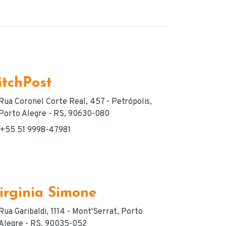
itchPost
dereço
Rua Coronel Corte Real, 457 - Petrópolis,
Porto Alegre - RS, 90630-080
+55 51 9998-47981
lefone(s) de contato
irginia Simone
dereço
Rua Garibaldi, 1114 - Mont'Serrat, Porto
Alegre - RS, 90035-052