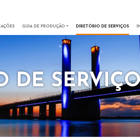
Pular para o conteúdo principa
IGATION
CAÇÕES
GUIA DE PRODUÇÃO
DIRETÓRIO DE SERVIÇOS
I
O DE SERVIÇ