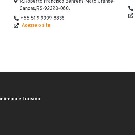
Endereço
R.Roberto Francisco Behrens-Mato Grande-
Canoas,RS-92320-060.
Te
+55 51 9.9309-8838
We
Telefone(s) de contato
Acesse o site
Website
onômico e Turismo