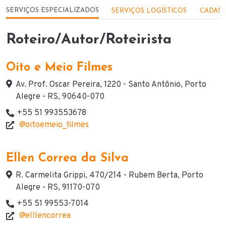
Menu - Serviços
SERVIÇOS ESPECIALIZADOS
SERVIÇOS LOGÍSTICOS
CADAST
Roteiro/Autor/Roteirista
Oito e Meio Filmes
Endereço
Av. Prof. Oscar Pereira, 1220 - Santo Antônio, Porto
Alegre - RS, 90640-070
+55 51 993553678
Telefone(s) de contato
@oitoemeio_filmes
Website
Ellen Correa da Silva
Endereço
R. Carmelita Grippi, 470/214 - Rubem Berta, Porto
Alegre - RS, 91170-070
+55 51 99553-7014
Telefone(s) de contato
@elllencorrea
Website