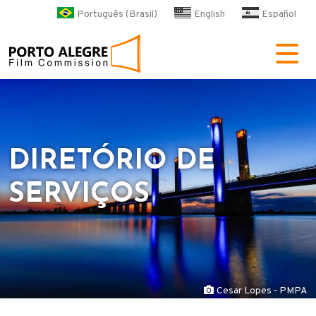
Pular para o conteúdo principa
Português (Brasil)
English
Español
POA Film Commission
DIRETÓRIO DE
SERVIÇOS
Cesar Lopes - PMPA