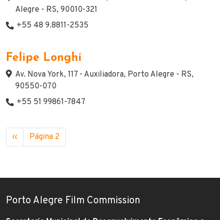
Alegre - RS, 90010-321
+55 48 9.8811-2535
Telefone(s) de contato
Felipe Longhi
Endereço
Av. Nova York, 117 - Auxiliadora, Porto Alegre - RS,
90550-070
+55 51 99861-7847
Telefone(s) de contato
Paginação
Página anterior
‹‹
Página 2
Porto Alegre Film Commission