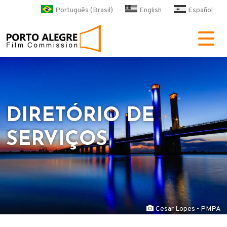
Pular para o conteúdo principa
Português (Brasil)
English
Español
POA Film Commission
DIRETÓRIO DE
SERVIÇOS
Cesar Lopes - PMPA