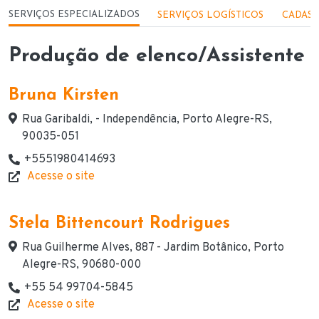
Menu - Serviços
SERVIÇOS ESPECIALIZADOS
SERVIÇOS LOGÍSTICOS
CADAST
Produção de elenco/Assistente
Bruna Kirsten
Endereço
Rua Garibaldi, - Independência, Porto Alegre-RS,
90035-051
+5551980414693
Telefone(s) de contato
Acesse o site
Website
Stela Bittencourt Rodrigues
Endereço
Rua Guilherme Alves, 887 - Jardim Botânico, Porto
Alegre-RS, 90680-000
+55 54 99704-5845
Telefone(s) de contato
Acesse o site
Website