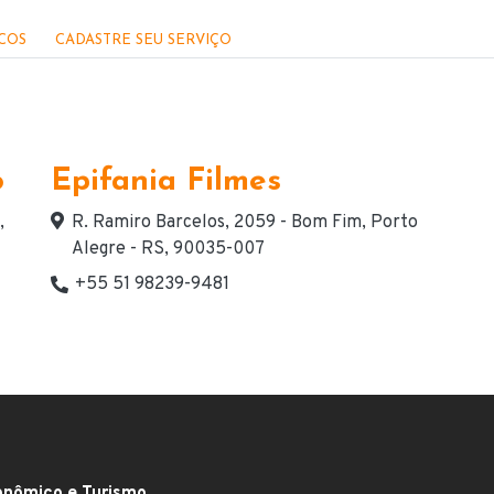
ICOS
CADASTRE SEU SERVIÇO
o
Epifania Filmes
Endereço
,
R. Ramiro Barcelos, 2059 - Bom Fim, Porto
Alegre - RS, 90035-007
+55 51 98239-9481
Telefone(s) de contato