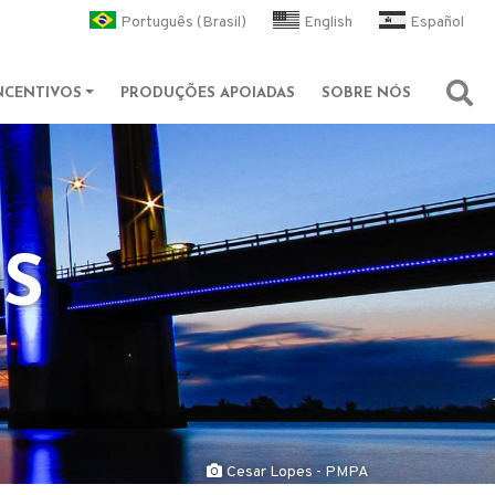
l
Português (Brasil)
English
Español
NCENTIVOS
PRODUÇÕES APOIADAS
SOBRE NÓS
Abri
OS
Cesar Lopes - PMPA