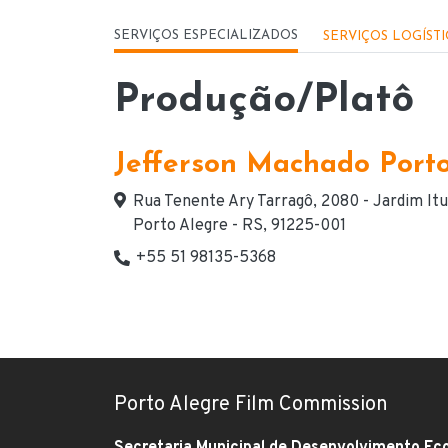
Menu - Serviços
SERVIÇOS ESPECIALIZADOS
SERVIÇOS LOGÍST
Produção/Platô
Jefferson Machado Port
Endereço
Rua Tenente Ary Tarragô, 2080 - Jardim Itu
Porto Alegre - RS, 91225-001
+55 51 98135-5368
Telefone(s) de contato
Porto Alegre Film Commission