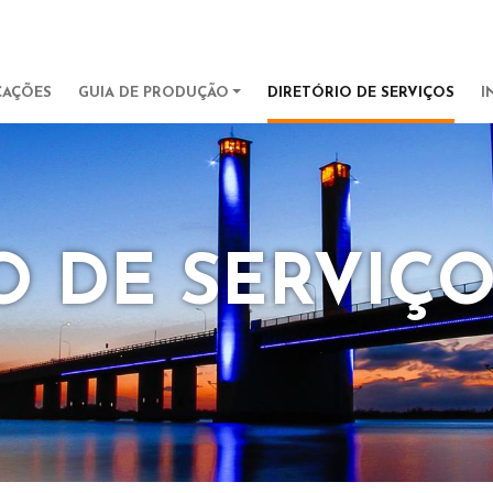
Pular para o conteúdo principa
IGATION
CAÇÕES
GUIA DE PRODUÇÃO
DIRETÓRIO DE SERVIÇOS
I
O DE SERVIÇ