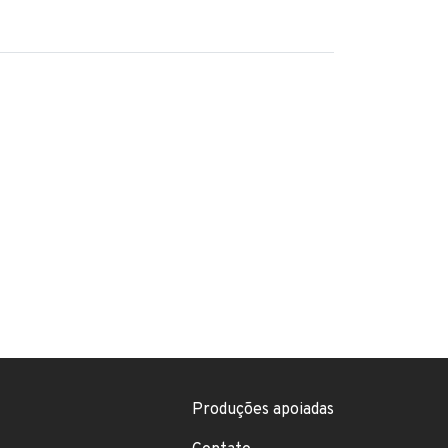
Footer menu
Produções apoiadas