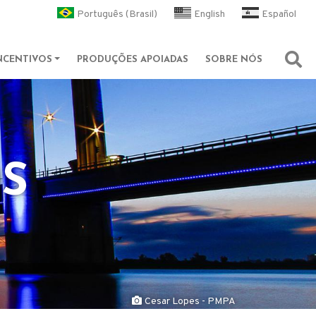
l
Português (Brasil)
English
Español
NCENTIVOS
PRODUÇÕES APOIADAS
SOBRE NÓS
Abri
OS
Cesar Lopes - PMPA