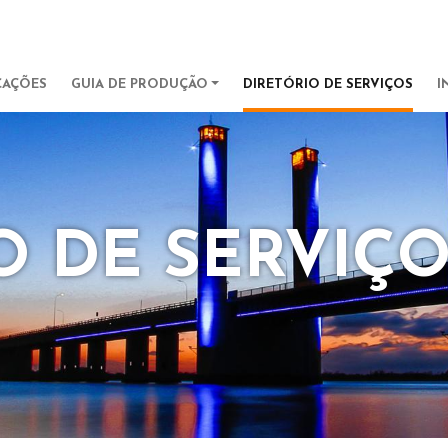
Pular para o conteúdo principa
IGATION
CAÇÕES
GUIA DE PRODUÇÃO
DIRETÓRIO DE SERVIÇOS
I
O DE SERVIÇ