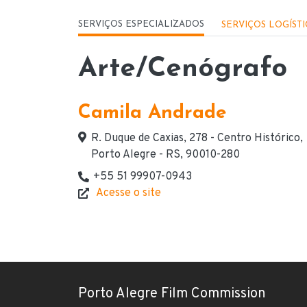
Menu - Serviços
SERVIÇOS ESPECIALIZADOS
SERVIÇOS LOGÍST
Arte/Cenógrafo
Camila Andrade
Endereço
R. Duque de Caxias, 278 - Centro Histórico,
Porto Alegre - RS, 90010-280
+55 51 99907-0943
Telefone(s) de contato
Acesse o site
Website
Porto Alegre Film Commission