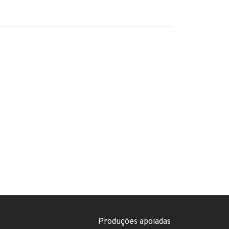
Footer menu
Produções apoiadas