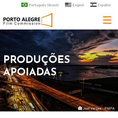
Pular para o conteúdo principa
Português (Brasil)
English
Español
POA Film Commission
PRODUÇÕES
APOIADAS
Joel Vargas - PMPA