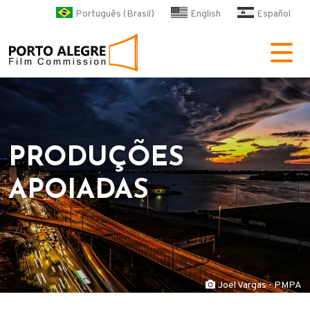
Pular para o conteúdo principa
Português (Brasil)
English
Español
POA Film Commission
PRODUÇÕES
APOIADAS
Joel Vargas - PMPA