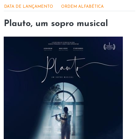
Menu - Produções apoiadas
DATA DE LANÇAMENTO
ORDEM ALFABÉTICA
Plauto, um sopro musical