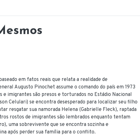
iadas
 Mesmos
seado em fatos reais que relata a realidade de
 General Augusto Pinochet assume o comando do país em 1973
cos e imigrantes são presos e torturados no Estádio Nacional
on Celulari) se encontra desesperado para localizar seu filho
tentar resgatar sua namorada Helena (Gabrielle Fleck), raptada
outros rostos de imigrantes são lembrados enquanto tentam
tro), uma sobrevivente que se encontra sozinha e
a após perder sua família para o conflito.