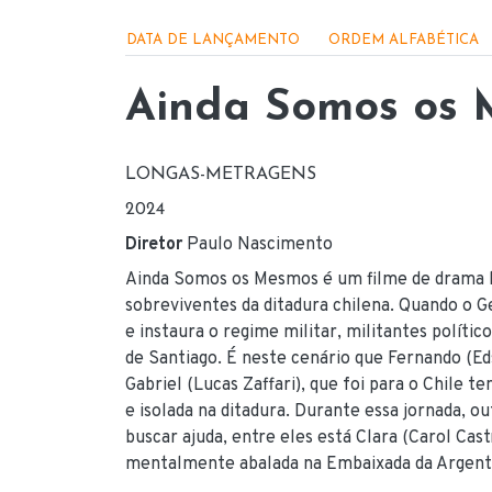
Menu - Produções apo
DATA DE LANÇAMENTO
ORDEM ALFABÉTICA
Ainda Somos os
LONGAS-METRAGENS
2024
Diretor
Paulo Nascimento
Ainda Somos os Mesmos é um filme de drama ba
sobreviventes da ditadura chilena. Quando o
e instaura o regime militar, militantes políti
de Santiago. É neste cenário que Fernando (Eds
Gabriel (Lucas Zaffari), que foi para o Chile 
e isolada na ditadura. Durante essa jornada, 
buscar ajuda, entre eles está Clara (Carol Cas
mentalmente abalada na Embaixada da Argentin