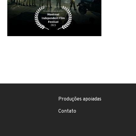
Footer menu
Produções apoiadas
Contato