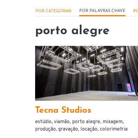
Menu - Locações
POR PALAVRAS-CHAVE
POR CATEGORIAS
PO
porto alegre
Tecna Studios
estúdio
viamão
porto alegre
mixagem
produção
gravação
locação
colorimetria