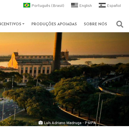
l
Português (Brasil)
English
Español
NCENTIVOS
PRODUÇÕES APOIADAS
SOBRE NÓS
Abri
Luís Adriano Madruga - PMPA