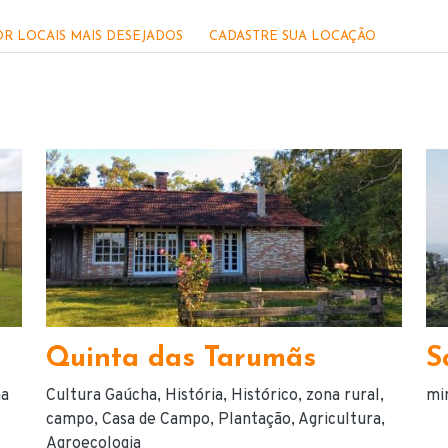
R LOCAIS MAIS DESEJADOS
CADASTRE SUA LOCAÇÃO
Quinta das Tarumãs
S
na
Cultura Gaúcha
História
Histórico
zona rural
mi
campo
Casa de Campo
Plantação
Agricultura
Agroecologia