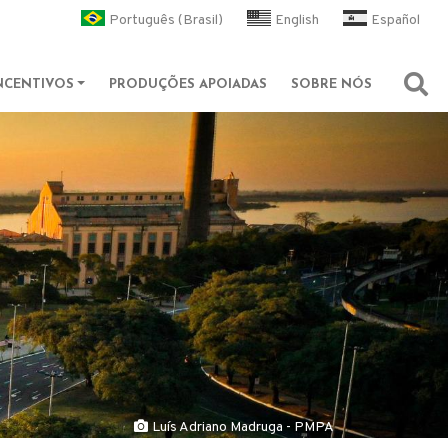
l
Português (Brasil)
English
Español
NCENTIVOS
PRODUÇÕES APOIADAS
SOBRE NÓS
Abri
Luís Adriano Madruga - PMPA