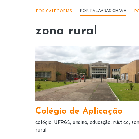
Menu - Locações
POR PALAVRAS-CHAVE
POR CATEGORIAS
PO
zona rural
Colégio de Aplicação
colégio
UFRGS
ensino
educação
rústico
zo
rural