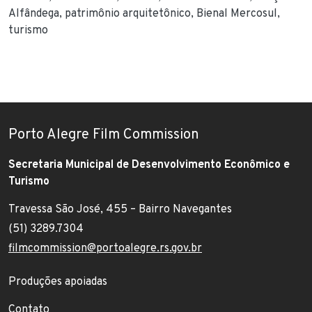
Alfândega
patrimônio arquitetônico
Bienal Mercosul
turismo
Porto Alegre Film Commission
Secretaria Municipal de Desenvolvimento Econômico e
Turismo
Travessa São José, 455 – Bairro Navegantes
Endereço:
(51) 3289.7304
Telefone:
filmcommission@portoalegre.rs.gov.br
E-mail:
Footer menu
Produções apoiadas
Contato