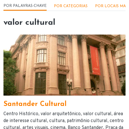
Menu - Locações
POR PALAVRAS-CHAVE
POR CATEGORIAS
POR LOCAIS MAI
valor cultural
Santander Cultural
Centro Histórico
valor arquitetônico
valor cultural
área
de interesse cultural
cultura
patrimônio cultural
centro
cultural
artes visuais
cinema
Banco Santander
Praça da