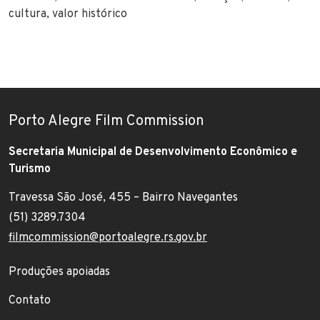
cultura
valor histórico
Porto Alegre Film Commission
Secretaria Municipal de Desenvolvimento Econômico e
Turismo
Travessa São José, 455 – Bairro Navegantes
Endereço:
(51) 3289.7304
Telefone:
filmcommission@portoalegre.rs.gov.br
E-mail:
Footer menu
Produções apoiadas
Contato