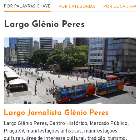
Menu - Locações
POR PALAVRAS-CHAVE
POR CATEGORIAS
POR LOCAIS MAI
Largo Glênio Peres
Largo Jornalista Glênio Peres
Largo Glênio Peres
Centro Histórico
Mercado Público
Praça XV
manifestações artísticas
manifestações
culturais
área de interesse cultural
tradição
turismo