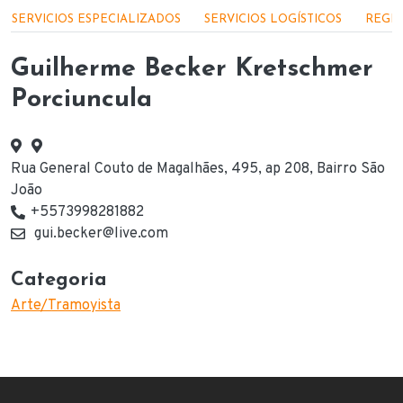
Menu - Serviços
SERVICIOS ESPECIALIZADOS
SERVICIOS LOGÍSTICOS
REGIS
Guilherme Becker Kretschmer
Porciuncula
Rua General Couto de Magalhães, 495, ap 208, Bairro São
Endereço
João
+5573998281882
Telefone(s) de contato
gui.becker@live.com
E-mail
Categoria
Arte/Tramoyista