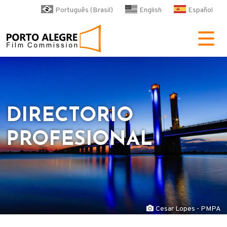
Pasar al contenido principal
Português (Brasil)
English
Español
POA Film Commission
DIRECTORIO
PROFESIONAL
Cesar Lopes - PMPA