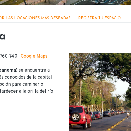
OR LAS LOCACIONES MÁS DESEADAS
REGISTRA TU ESPACIO
ma
 91760-740
Google Maps
Ipanema)
se encuentra a
ás conocidos de la capital
pción para caminar o
ardecer a la orilla del río