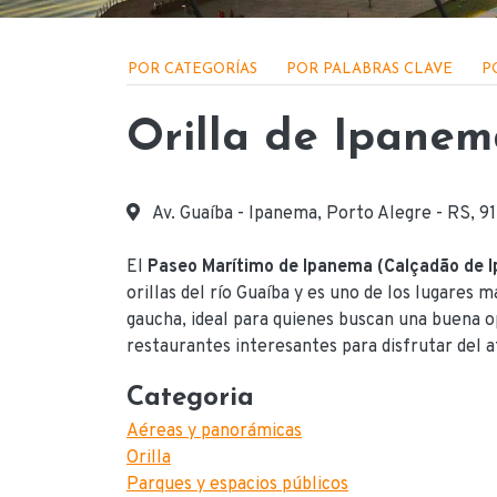
Menu - Locações
POR CATEGORÍAS
POR PALABRAS CLAVE
P
Orilla de Ipane
Av. Guaíba - Ipanema, Porto Alegre - RS,
Endereço
El
Paseo Marítimo de Ipanema (Calçadão de 
orillas del río Guaíba y es uno de los lugares m
gaucha, ideal para quienes buscan una buena o
restaurantes interesantes para disfrutar del at
Categoria
Aéreas y panorámicas
Orilla
Parques y espacios públicos